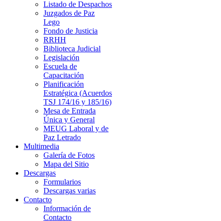
Listado de Despachos
Juzgados de Paz
Lego
Fondo de Justicia
RRHH
Biblioteca Judicial
Legislación
Escuela de
Capacitación
Planificación
Estratégica (Acuerdos
TSJ 174/16 y 185/16)
Mesa de Entrada
Única y General
MEUG Laboral y de
Paz Letrado
Multimedia
Galería de Fotos
Mapa del Sitio
Descargas
Formularios
Descargas varias
Contacto
Información de
Contacto