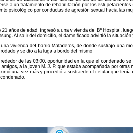
meterse a un tratamiento de rehabilitación por los estupefacient
iento psicológico por conductas de agresión sexual hacia las mu
e 21 años de edad, ingresó a una vivienda del Bº Hospital, luego
g. Al salir del domicilio, el damnificado advirtió la situación 
 una vivienda del barrio Mataderos, de donde sustrajo una mo
l rodado y se dio a la fuga a bordo del mismo
, alrededor de las 03:00, oportunidad en la que el condenado se 
migos, a la joven M. J. P. que estaba acompañada por otras muj
roximó una vez más y procedió a sustraerle el celular que tenía
l condenado.