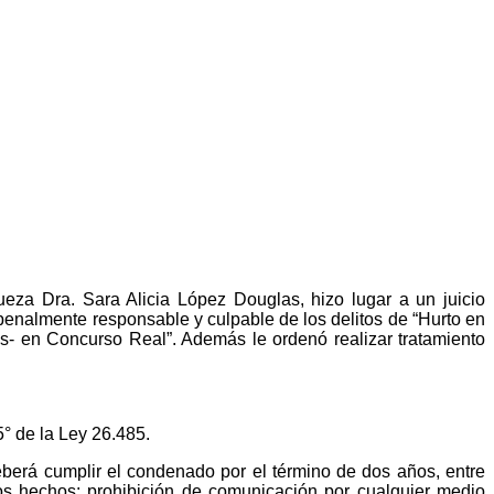
ueza Dra. Sara Alicia López Douglas, hizo lugar a un juicio
 penalmente responsable y culpable de los delitos de “Hurto en
s- en Concurso Real”. Además le ordenó realizar tratamiento
5° de la Ley 26.485.
eberá cumplir el condenado por el término de dos años, entre
os hechos; prohibición de comunicación por cualquier medio