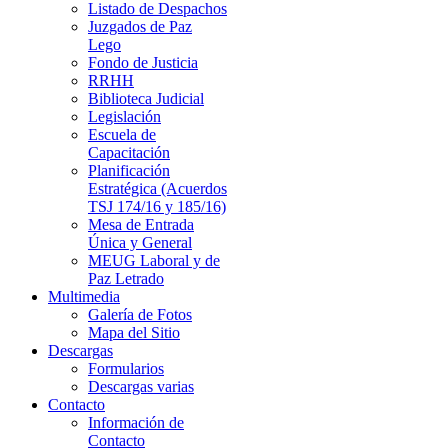
Listado de Despachos
Juzgados de Paz
Lego
Fondo de Justicia
RRHH
Biblioteca Judicial
Legislación
Escuela de
Capacitación
Planificación
Estratégica (Acuerdos
TSJ 174/16 y 185/16)
Mesa de Entrada
Única y General
MEUG Laboral y de
Paz Letrado
Multimedia
Galería de Fotos
Mapa del Sitio
Descargas
Formularios
Descargas varias
Contacto
Información de
Contacto