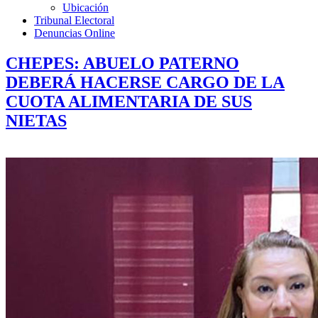
Ubicación
Tribunal Electoral
Denuncias Online
CHEPES: ABUELO PATERNO
DEBERÁ HACERSE CARGO DE LA
CUOTA ALIMENTARIA DE SUS
NIETAS