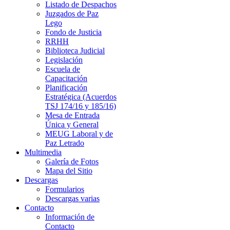
Listado de Despachos
Juzgados de Paz
Lego
Fondo de Justicia
RRHH
Biblioteca Judicial
Legislación
Escuela de
Capacitación
Planificación
Estratégica (Acuerdos
TSJ 174/16 y 185/16)
Mesa de Entrada
Única y General
MEUG Laboral y de
Paz Letrado
Multimedia
Galería de Fotos
Mapa del Sitio
Descargas
Formularios
Descargas varias
Contacto
Información de
Contacto