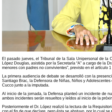
El pasado jueves, el Tribunal de la Sala Unipersonal de la C
López Douglas, asistida por la Secretaría “A” a cargo de la Dr
menores con padres no convivientes”, previsto en el artículo 1
La primera audiencia de debate se desarrolló con la presencia
Santiago Brac, la Defensora de Niñas, Niños y Adolescentes e
Cucco junto a la imputada.
Al inicio de la jornada, la Defensa planteó un incidente de nu
ambos incidentes serán resueltos y leídos al inicio de la próx
Posteriormente el Dr. López realizó la lectura de la Requisito
con el fin de que declare, pero ésta se abstuvo, por lo cual se