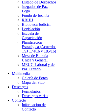
Listado de Despachos
Juzgados de Paz
Lego
Fondo de Justicia
RRHH
Biblioteca Judicial
Legislación
Escuela de
Capacitación
Planificación
Estratégica (Acuerdos
TSJ 174/16 y 185/16)
Mesa de Entrada
Única y General
MEUG Laboral y de
Paz Letrado
Multimedia
Galería de Fotos
Mapa del Sitio
Descargas
Formularios
Descargas varias
Contacto
Información de
Contacto