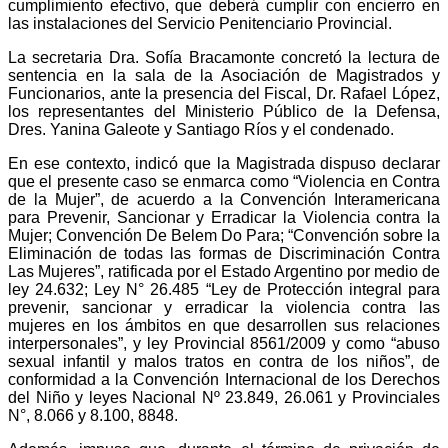
cumplimiento efectivo, que deberá cumplir con encierro en
las instalaciones del Servicio Penitenciario Provincial.
La secretaria Dra. Sofía Bracamonte concretó la lectura de
sentencia en la sala de la Asociación de Magistrados y
Funcionarios, ante la presencia del Fiscal, Dr. Rafael López,
los representantes del Ministerio Público de la Defensa,
Dres. Yanina Galeote y Santiago Ríos y el condenado.
En ese contexto, indicó que la Magistrada dispuso declarar
que el presente caso se enmarca como “Violencia en Contra
de la Mujer”, de acuerdo a la Convención Interamericana
para Prevenir, Sancionar y Erradicar la Violencia contra la
Mujer; Convención De Belem Do Para; “Convención sobre la
Eliminación de todas las formas de Discriminación Contra
Las Mujeres”, ratificada por el Estado Argentino por medio de
ley 24.632; Ley N° 26.485 “Ley de Protección integral para
prevenir, sancionar y erradicar la violencia contra las
mujeres en los ámbitos en que desarrollen sus relaciones
interpersonales”, y ley Provincial 8561/2009 y como “abuso
sexual infantil y malos tratos en contra de los niños”, de
conformidad a la Convención Internacional de los Derechos
del Niño y leyes Nacional Nº 23.849, 26.061 y Provinciales
N°, 8.066 y 8.100, 8848.