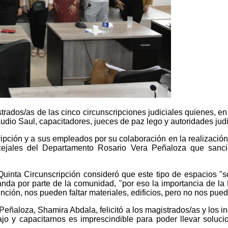
rados/as de las cinco circunscripciones judiciales quienes, en 
udio Saul, capacitadores, jueces de paz lego y autoridades judi
cripción y a sus empleados por su colaboración en la realización
ncejales del Departamento Rosario Vera Peñaloza que sanc
Quinta Circunscripción consideró que este tipo de espacios "
da por parte de la comunidad, "por eso la importancia de la E
ción, nos pueden faltar materiales, edificios, pero no nos puede
 Peñaloza, Shamira Abdala, felicitó a los magistrados/as y los 
bajo y capacitarnos es imprescindible para poder llevar soluc