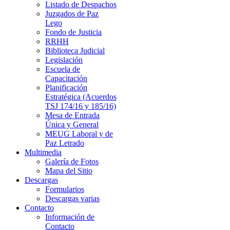
Listado de Despachos
Juzgados de Paz
Lego
Fondo de Justicia
RRHH
Biblioteca Judicial
Legislación
Escuela de
Capacitación
Planificación
Estratégica (Acuerdos
TSJ 174/16 y 185/16)
Mesa de Entrada
Única y General
MEUG Laboral y de
Paz Letrado
Multimedia
Galería de Fotos
Mapa del Sitio
Descargas
Formularios
Descargas varias
Contacto
Información de
Contacto