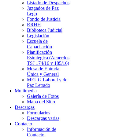
Listado de Despachos
Juzgados de Paz
Lego
Fondo de Justicia
RRHH
Biblioteca Judicial
Legislación
Escuela de
Capacitación
Planificación
Estratégica (Acuerdos
TSJ 174/16 y 185/16)
Mesa de Entrada
Única y General
MEUG Laboral y de
Paz Letrado
Multimedia
Galería de Fotos
Mapa del Sitio
Descargas
Formularios
Descargas varias
Contacto
Información de
Contacto