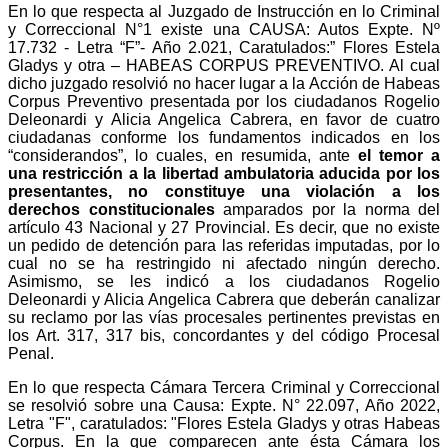
En lo que respecta al Juzgado de Instrucción en lo Criminal
y Correccional N°1 existe una CAUSA: Autos Expte. Nº
17.732 - Letra “F”- Año 2.021, Caratulados:” Flores Estela
Gladys y otra – HABEAS CORPUS PREVENTIVO. Al cual
dicho juzgado resolvió no hacer lugar a la Acción de Habeas
Corpus Preventivo presentada por los ciudadanos Rogelio
Deleonardi y Alicia Angelica Cabrera, en favor de cuatro
ciudadanas conforme los fundamentos indicados en los
“considerandos”, lo cuales, en resumida, ante
el temor a
una restricción a la libertad ambulatoria aducida por los
presentantes, no constituye una violación a los
derechos constitucionales
amparados por la norma del
artículo 43 Nacional y 27 Provincial. Es decir, que no existe
un pedido de detención para las referidas imputadas, por lo
cual no se ha restringido ni afectado ningún derecho.
Asimismo, se les indicó a los ciudadanos Rogelio
Deleonardi y Alicia Angelica Cabrera que deberán canalizar
su reclamo por las vías procesales pertinentes previstas en
los Art. 317, 317 bis, concordantes y del código Procesal
Penal.
En lo que respecta Cámara Tercera Criminal y Correccional
se resolvió sobre una Causa: Expte. N° 22.097, Año 2022,
Letra "F", caratulados: "Flores Estela Gladys y otras Habeas
Corpus. En la que comparecen ante ésta Cámara los