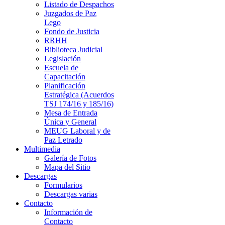
Listado de Despachos
Juzgados de Paz
Lego
Fondo de Justicia
RRHH
Biblioteca Judicial
Legislación
Escuela de
Capacitación
Planificación
Estratégica (Acuerdos
TSJ 174/16 y 185/16)
Mesa de Entrada
Única y General
MEUG Laboral y de
Paz Letrado
Multimedia
Galería de Fotos
Mapa del Sitio
Descargas
Formularios
Descargas varias
Contacto
Información de
Contacto