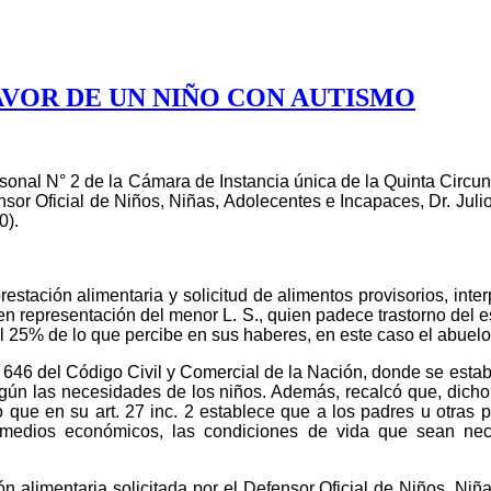
FAVOR DE UN NIÑO CON AUTISMO
sonal N° 2 de la Cámara de Instancia única de la Quinta Circun
nsor Oficial de Niños, Niñas, Adolecentes e Incapaces, Dr. Julio
0).
estación alimentaria y solicitud de alimentos provisorios, inte
 en representación del menor L. S., quien padece trastorno del es
l 25% de lo que percibe en sus haberes, en este caso el abuelo
8 y 646 del Código Civil y Comercial de la Nación, donde se est
según las necesidades de los niños. Además, recalcó que, dicho
 que en su art. 27 inc. 2 establece que a los padres u otras
y medios económicos, las condiciones de vida que sean nece
n alimentaria solicitada por el Defensor Oficial de Niños, Niña