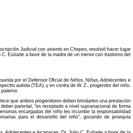
scripción Judicial con asiento en Chepes, resolvió hacer lugar
 C. Euliarte a favor de la madre de un menor con trastorno del
rpuesta por el Defensor Oficial de Niños, Niñas, Adolecentes e
pectro autista (TEA), y en contra de W. Z., progenitor del niño.
 paterno.
ablece que ambos progenitores deben brindarles una prestación
 deber parental, “es receptado a nivel supranacional de forma
 personas encargadas del niño les incumbe la responsabilidad
sarias para el desarrollo del niño”, gozando de jerarquía
s, Adolecentes e Incapaces, Dr. Julio C. Euliarte a favor de la