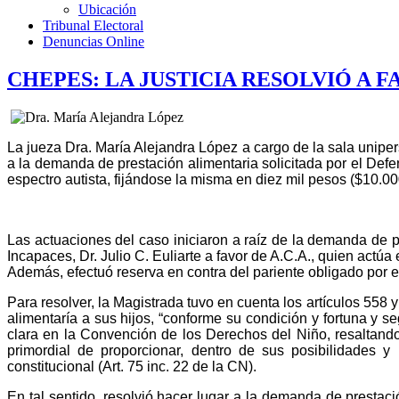
Ubicación
Tribunal Electoral
Denuncias Online
CHEPES: LA JUSTICIA RESOLVIÓ A 
La jueza Dra. María Alejandra López a cargo de la sala uniper
a la demanda de prestación alimentaria solicitada por el Defe
espectro autista, fijándose la misma en diez mil pesos ($10.00
Las actuaciones del caso iniciaron a raíz de la demanda de pr
Incapaces, Dr. Julio C. Euliarte a favor de A.C.A., quien actúa
Además, efectuó reserva en contra del pariente obligado por e
Para resolver, la Magistrada tuvo en cuenta los artículos 55
alimentaría a sus hijos, “conforme su condición y fortuna y 
clara en la Convención de los Derechos del Niño, resaltando
primordial de proporcionar, dentro de sus posibilidades 
constitucional (Art. 75 inc. 22 de la CN).
En tal sentido, resolvió hacer lugar a la demanda de prestació