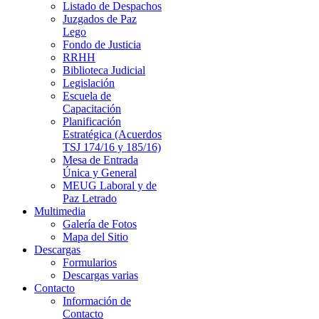
Listado de Despachos
Juzgados de Paz
Lego
Fondo de Justicia
RRHH
Biblioteca Judicial
Legislación
Escuela de
Capacitación
Planificación
Estratégica (Acuerdos
TSJ 174/16 y 185/16)
Mesa de Entrada
Única y General
MEUG Laboral y de
Paz Letrado
Multimedia
Galería de Fotos
Mapa del Sitio
Descargas
Formularios
Descargas varias
Contacto
Información de
Contacto