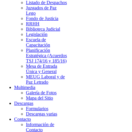
Listado de Despachos
Juzgados de Paz
Lego
Fondo de Justicia
RRHH
Biblioteca Judicial
Legislación
Escuela de
Capacitación
Planificación
Estratégica (Acuerdos
TSJ 174/16 y 185/16)
Mesa de Entrada
Única y General
MEUG Laboral y de
Paz Letrado
Multimedia
Galería de Fotos
Mapa del Sitio
Descargas
Formularios
Descargas varias
Contacto
Información de
Contacto