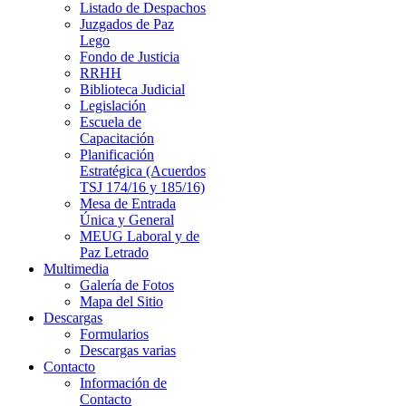
Listado de Despachos
Juzgados de Paz
Lego
Fondo de Justicia
RRHH
Biblioteca Judicial
Legislación
Escuela de
Capacitación
Planificación
Estratégica (Acuerdos
TSJ 174/16 y 185/16)
Mesa de Entrada
Única y General
MEUG Laboral y de
Paz Letrado
Multimedia
Galería de Fotos
Mapa del Sitio
Descargas
Formularios
Descargas varias
Contacto
Información de
Contacto