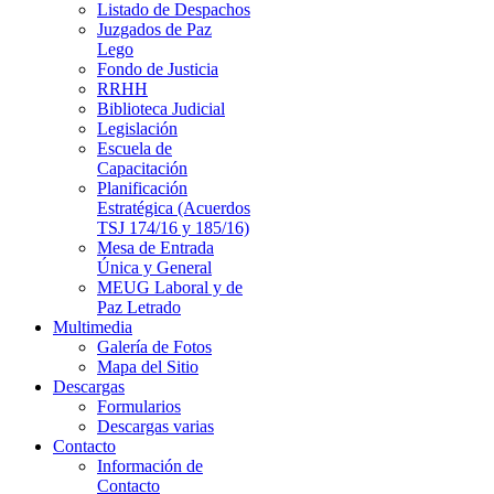
Listado de Despachos
Juzgados de Paz
Lego
Fondo de Justicia
RRHH
Biblioteca Judicial
Legislación
Escuela de
Capacitación
Planificación
Estratégica (Acuerdos
TSJ 174/16 y 185/16)
Mesa de Entrada
Única y General
MEUG Laboral y de
Paz Letrado
Multimedia
Galería de Fotos
Mapa del Sitio
Descargas
Formularios
Descargas varias
Contacto
Información de
Contacto