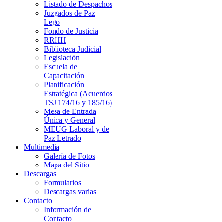
Listado de Despachos
Juzgados de Paz
Lego
Fondo de Justicia
RRHH
Biblioteca Judicial
Legislación
Escuela de
Capacitación
Planificación
Estratégica (Acuerdos
TSJ 174/16 y 185/16)
Mesa de Entrada
Única y General
MEUG Laboral y de
Paz Letrado
Multimedia
Galería de Fotos
Mapa del Sitio
Descargas
Formularios
Descargas varias
Contacto
Información de
Contacto