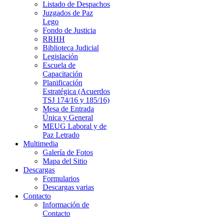
Listado de Despachos
Juzgados de Paz
Lego
Fondo de Justicia
RRHH
Biblioteca Judicial
Legislación
Escuela de
Capacitación
Planificación
Estratégica (Acuerdos
TSJ 174/16 y 185/16)
Mesa de Entrada
Única y General
MEUG Laboral y de
Paz Letrado
Multimedia
Galería de Fotos
Mapa del Sitio
Descargas
Formularios
Descargas varias
Contacto
Información de
Contacto