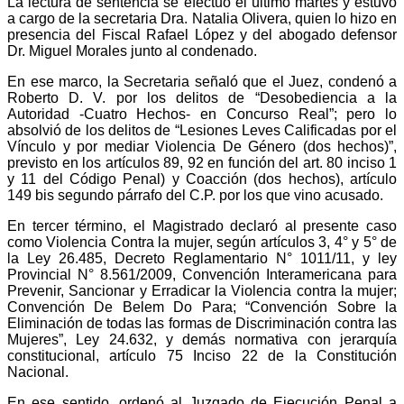
La lectura de sentencia se efectuó el último martes y estuvo
a cargo de la secretaria Dra. Natalia Olivera, quien lo hizo en
presencia del Fiscal Rafael López y del abogado defensor
Dr. Miguel Morales junto al condenado.
En ese marco, la Secretaria señaló que el Juez, condenó a
Roberto D. V. por los delitos de “Desobediencia a la
Autoridad -Cuatro Hechos- en Concurso Real”; pero lo
absolvió de los delitos de “Lesiones Leves Calificadas por el
Vínculo y por mediar Violencia De Género (dos hechos)”,
previsto en los artículos 89, 92 en función del art. 80 inciso 1
y 11 del Código Penal) y Coacción (dos hechos), artículo
149 bis segundo párrafo del C.P. por los que vino acusado.
En tercer término, el Magistrado declaró al presente caso
como Violencia Contra la mujer, según artículos 3, 4° y 5° de
la Ley 26.485, Decreto Reglamentario N° 1011/11, y ley
Provincial N° 8.561/2009, Convención Interamericana para
Prevenir, Sancionar y Erradicar la Violencia contra la mujer;
Convención De Belem Do Para; “Convención Sobre la
Eliminación de todas las formas de Discriminación contra las
Mujeres”, Ley 24.632, y demás normativa con jerarquía
constitucional, artículo 75 Inciso 22 de la Constitución
Nacional.
En ese sentido, ordenó al Juzgado de Ejecución Penal a