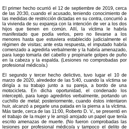
El primer hecho ocurrió el 12 de septiembre de 2019, cerca
de las 20:30, cuando el acusado, teniendo conocimiento de
las medidas de restricción dictadas en su contra, concurrió a
la vivienda de su expareja con la intención de ver a los dos
hijos que tienen en común. Allí, la víctima le habría
manifestado que podía verlos, pero no llevarse a los
menores hasta que estuviera establecido judicialmente el
régimen de visitas; ante esta respuesta, el imputado habría
comenzado a agredirla verbalmente y la habría amenazado,
para luego tomarla del cabello y propinarle golpes de puño
en la cabeza y la espalda. (Lesiones no comprobadas por
profesional médico/a.)
El segundo y tercer hecho delictivo, tuvo lugar el 10 de
marzo de 2020, alrededor de las 5:40, cuando la víctima se
dirigía a su trabajo junto a su pareja, a bordo de una
motocicleta. En dicha oportunidad, el condenado los
interceptó, para luego agredirlos verbalmente, portando un
cuchillo de metal; posteriormente, cuando éstos intentaron
huir, alcanzó a pegarle una patada en la pierna a la víctima.
Más tarde, cerca de las 11:00, Roberto D. V., se presentó en
el trabajo de la mujer y le arrojó arrojado un papel que tenía
escrito amenazas de muerte. (No fueron comprobadas las
lesiones por profesional médico/a y tampoco el delito de