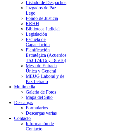
Listado de Despachos
Juzgados de Paz
Lego
Fondo de Justicia
RRHH
Biblioteca Judicial
Legislación
Escuela de
Capacitación
Planificación
Estratégica (Acuerdos
TSJ 174/16 y 185/16)
Mesa de Entrada
Única y General
MEUG Laboral y de
Paz Letrado
Multimedia
Galería de Fotos
Mapa del Sitio
Descargas
Formularios
Descargas varias
Contacto
Información de
Contacto