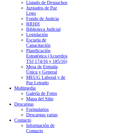
Listado de Despachos
Juzgados de Paz
Lego
Fondo de Justicia
RRHH
Biblioteca Judicial
Legislación
Escuela de
Capacitación
Planificación
Estratégica (Acuerdos
TSJ 174/16 y 185/16)
Mesa de Entrada
Única y General
MEUG Laboral y de
Paz Letrado
Multimedia
Galería de Fotos
Mapa del Sitio
Descargas
Formularios
Descargas varias
Contacto
Información de
Contacto