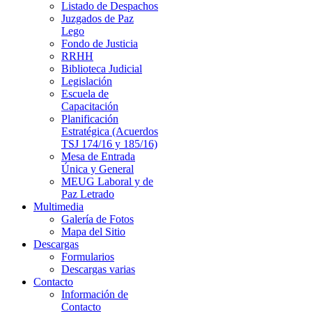
Listado de Despachos
Juzgados de Paz
Lego
Fondo de Justicia
RRHH
Biblioteca Judicial
Legislación
Escuela de
Capacitación
Planificación
Estratégica (Acuerdos
TSJ 174/16 y 185/16)
Mesa de Entrada
Única y General
MEUG Laboral y de
Paz Letrado
Multimedia
Galería de Fotos
Mapa del Sitio
Descargas
Formularios
Descargas varias
Contacto
Información de
Contacto