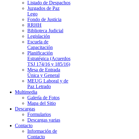
Listado de Despachos
Juzgados de Paz
Lego
Fondo de Justicia
RRHH
Biblioteca Judicial
Legislación
Escuela de
Capacitación
Planificación
Estratégica (Acuerdos
TSJ 174/16 y 185/16)
Mesa de Entrada
Única y General
MEUG Laboral y de
Paz Letrado
Multimedia
Galería de Fotos
Mapa del Sitio
Descargas
Formularios
Descargas varias
Contacto
Información de
Contacto