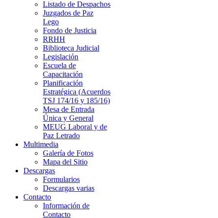
Listado de Despachos
Juzgados de Paz
Lego
Fondo de Justicia
RRHH
Biblioteca Judicial
Legislación
Escuela de
Capacitación
Planificación
Estratégica (Acuerdos
TSJ 174/16 y 185/16)
Mesa de Entrada
Única y General
MEUG Laboral y de
Paz Letrado
Multimedia
Galería de Fotos
Mapa del Sitio
Descargas
Formularios
Descargas varias
Contacto
Información de
Contacto