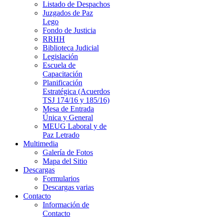
Listado de Despachos
Juzgados de Paz
Lego
Fondo de Justicia
RRHH
Biblioteca Judicial
Legislación
Escuela de
Capacitación
Planificación
Estratégica (Acuerdos
TSJ 174/16 y 185/16)
Mesa de Entrada
Única y General
MEUG Laboral y de
Paz Letrado
Multimedia
Galería de Fotos
Mapa del Sitio
Descargas
Formularios
Descargas varias
Contacto
Información de
Contacto