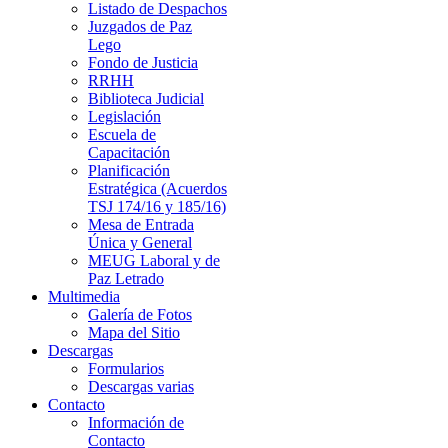
Listado de Despachos
Juzgados de Paz
Lego
Fondo de Justicia
RRHH
Biblioteca Judicial
Legislación
Escuela de
Capacitación
Planificación
Estratégica (Acuerdos
TSJ 174/16 y 185/16)
Mesa de Entrada
Única y General
MEUG Laboral y de
Paz Letrado
Multimedia
Galería de Fotos
Mapa del Sitio
Descargas
Formularios
Descargas varias
Contacto
Información de
Contacto