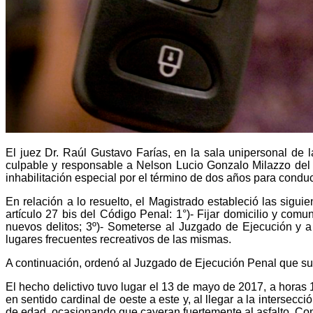
El juez Dr. Raúl Gustavo Farías, en la sala unipersonal de 
culpable y responsable a Nelson Lucio Gonzalo Milazzo del 
inhabilitación especial por el término de dos años para conduc
En relación a lo resuelto, el Magistrado estableció las sig
artículo 27 bis del Código Penal: 1°)- Fijar domicilio y comu
nuevos delitos; 3º)- Someterse al Juzgado de Ejecución y a l
lugares frecuentes recreativos de las mismas.
A continuación, ordenó al Juzgado de Ejecución Penal que sup
El hecho delictivo tuvo lugar el 13 de mayo de 2017, a hora
en sentido cardinal de oeste a este y, al llegar a la interse
de edad, ocasionando que cayeran fuertemente al asfalto. Com