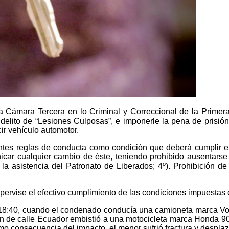
la Cámara Tercera en lo Criminal y Correccional de la Primera 
delito de “Lesiones Culposas”, e imponerle la pena de prisi
ir vehículo automotor.
uientes reglas de conducta como condición que deberá cumplir 
nicar cualquier cambio de éste, teniendo prohibido ausentarse 
a asistencia del Patronato de Liberados; 4º). Prohibición de 
ervise el efectivo cumplimiento de las condiciones impuestas c
s 18:40, cuando el condenado conducía una camioneta marca Vo
cción de calle Ecuador embistió a una motocicleta marca Honda 9
o consecuencia del impacto, el menor sufrió fractura y despla