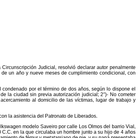
Circunscripción Judicial, resolvió declarar autor penalmente
ón de un año y nueve meses de cumplimiento condicional, con
el condenado por el término de dos años, según lo dispone el
de la ciudad sin previa autorización judicial; 2°)- No cometer
acercamiento al domicilio de las víctimas, lugar de trabajo y
on la asistencia del Patronato de Liberados.
lkswagen modelo Saveiro por calle Los Olmos del barrio Vial,
0 C.C. en la que circulaba un hombre junto a su hijo de 4 años
zamiento de fémur y metatarsiano de pie, y su papá presentaba