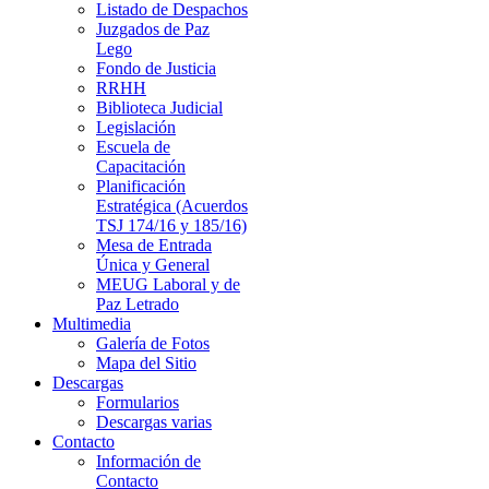
Listado de Despachos
Juzgados de Paz
Lego
Fondo de Justicia
RRHH
Biblioteca Judicial
Legislación
Escuela de
Capacitación
Planificación
Estratégica (Acuerdos
TSJ 174/16 y 185/16)
Mesa de Entrada
Única y General
MEUG Laboral y de
Paz Letrado
Multimedia
Galería de Fotos
Mapa del Sitio
Descargas
Formularios
Descargas varias
Contacto
Información de
Contacto