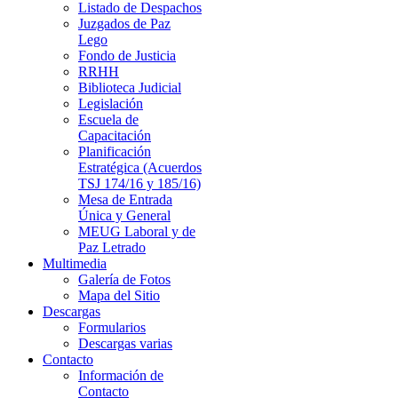
Listado de Despachos
Juzgados de Paz
Lego
Fondo de Justicia
RRHH
Biblioteca Judicial
Legislación
Escuela de
Capacitación
Planificación
Estratégica (Acuerdos
TSJ 174/16 y 185/16)
Mesa de Entrada
Única y General
MEUG Laboral y de
Paz Letrado
Multimedia
Galería de Fotos
Mapa del Sitio
Descargas
Formularios
Descargas varias
Contacto
Información de
Contacto