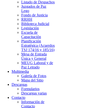
Listado de Despachos
Juzgados de Paz
Lego
Fondo de Justicia
RRHH
Biblioteca Judicial
Legislación
Escuela de
Capacitación
Planificación
Estratégica (Acuerdos
TSJ 174/16 y 185/16)
Mesa de Entrada
Única y General
MEUG Laboral y de
Paz Letrado
Multimedia
Galería de Fotos
Mapa del Sitio
Descargas
Formularios
Descargas varias
Contacto
Información de
Contacto