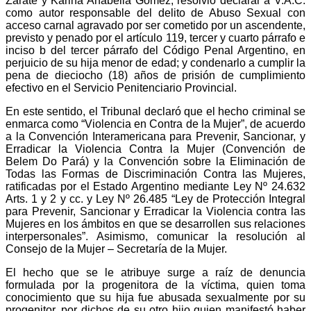
Zarate y Karina Anabella Gómez, resolvió declarar a V.A.C.
como autor responsable del delito de Abuso Sexual con
acceso carnal agravado por ser cometido por un ascendente,
previsto y penado por el artículo 119, tercer y cuarto párrafo e
inciso b del tercer párrafo del Código Penal Argentino, en
perjuicio de su hija menor de edad; y condenarlo a cumplir la
pena de dieciocho (18) años de prisión de cumplimiento
efectivo en el Servicio Penitenciario Provincial.
En este sentido, el Tribunal declaró que el hecho criminal se
enmarca como “Violencia en Contra de la Mujer”, de acuerdo
a la Convención Interamericana para Prevenir, Sancionar, y
Erradicar la Violencia Contra la Mujer (Convención de
Belem Do Pará) y la Convención sobre la Eliminación de
Todas las Formas de Discriminación Contra las Mujeres,
ratificadas por el Estado Argentino mediante Ley Nº 24.632
Arts. 1 y 2 y cc. y Ley Nº 26.485 “Ley de Protección Integral
para Prevenir, Sancionar y Erradicar la Violencia contra las
Mujeres en los ámbitos en que se desarrollen sus relaciones
interpersonales”. Asimismo, comunicar la resolución al
Consejo de la Mujer – Secretaría de la Mujer.
El hecho que se le atribuye surge a raíz de denuncia
formulada por la progenitora de la víctima, quien toma
conocimiento que su hija fue abusada sexualmente por su
progenitor, por dichos de su otro hijo quien manifestó haber