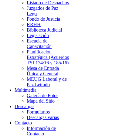
Listado de Despachos
Juzgados de Paz
Lego
Fondo de Justicia
RRHH
Biblioteca Judicial
Legislación
Escuela de
Capacitación
Planificación
Estratégica (Acuerdos
TSJ 174/16 y 185/16)
Mesa de Entrada
Única y General
MEUG Laboral y de
Paz Letrado
Multimedia
Galería de Fotos
Mapa del Sitio
Descargas
Formularios
Descargas varias
Contacto
Información de
Contacto