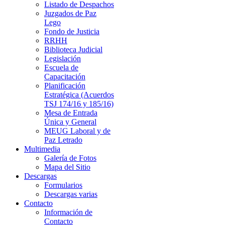
Listado de Despachos
Juzgados de Paz
Lego
Fondo de Justicia
RRHH
Biblioteca Judicial
Legislación
Escuela de
Capacitación
Planificación
Estratégica (Acuerdos
TSJ 174/16 y 185/16)
Mesa de Entrada
Única y General
MEUG Laboral y de
Paz Letrado
Multimedia
Galería de Fotos
Mapa del Sitio
Descargas
Formularios
Descargas varias
Contacto
Información de
Contacto