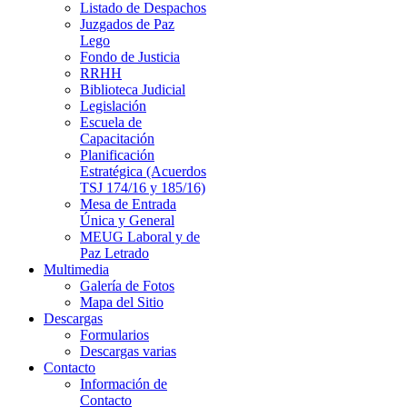
Listado de Despachos
Juzgados de Paz
Lego
Fondo de Justicia
RRHH
Biblioteca Judicial
Legislación
Escuela de
Capacitación
Planificación
Estratégica (Acuerdos
TSJ 174/16 y 185/16)
Mesa de Entrada
Única y General
MEUG Laboral y de
Paz Letrado
Multimedia
Galería de Fotos
Mapa del Sitio
Descargas
Formularios
Descargas varias
Contacto
Información de
Contacto