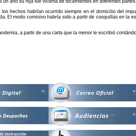
n año su hija fue víctima de tocamientos en diferentes partes
 los hechos habrían ocurrido siempre en el domicilio del imp
. El modo comisivo habría sido a partir de cosquillas en la es
emia, a partir de una carta que la menor le escribió contándol