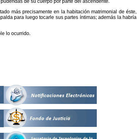
 pudendas de su cuerpo por parte del ascendente.
utado más precisamente en la habitación matrimonial de éste,
palda para luego tocarle sus partes íntimas; además la habría
e lo ocurrido.