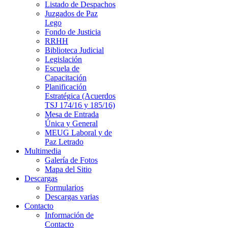
Listado de Despachos
Juzgados de Paz
Lego
Fondo de Justicia
RRHH
Biblioteca Judicial
Legislación
Escuela de
Capacitación
Planificación
Estratégica (Acuerdos
TSJ 174/16 y 185/16)
Mesa de Entrada
Única y General
MEUG Laboral y de
Paz Letrado
Multimedia
Galería de Fotos
Mapa del Sitio
Descargas
Formularios
Descargas varias
Contacto
Información de
Contacto