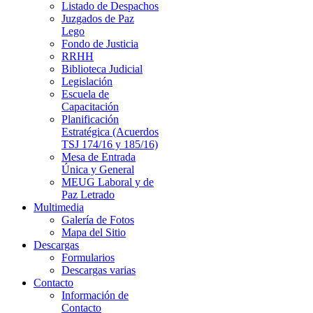
Listado de Despachos
Juzgados de Paz
Lego
Fondo de Justicia
RRHH
Biblioteca Judicial
Legislación
Escuela de
Capacitación
Planificación
Estratégica (Acuerdos
TSJ 174/16 y 185/16)
Mesa de Entrada
Única y General
MEUG Laboral y de
Paz Letrado
Multimedia
Galería de Fotos
Mapa del Sitio
Descargas
Formularios
Descargas varias
Contacto
Información de
Contacto