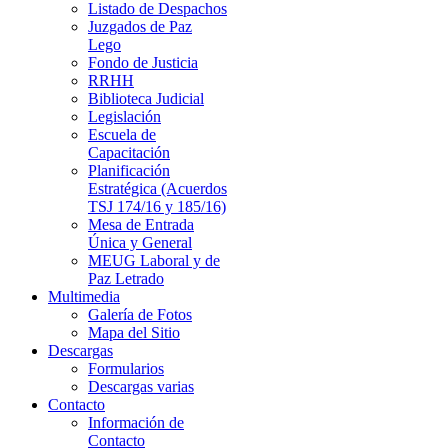
Listado de Despachos
Juzgados de Paz
Lego
Fondo de Justicia
RRHH
Biblioteca Judicial
Legislación
Escuela de
Capacitación
Planificación
Estratégica (Acuerdos
TSJ 174/16 y 185/16)
Mesa de Entrada
Única y General
MEUG Laboral y de
Paz Letrado
Multimedia
Galería de Fotos
Mapa del Sitio
Descargas
Formularios
Descargas varias
Contacto
Información de
Contacto