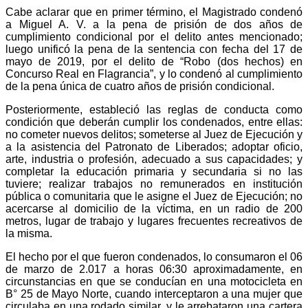
Cabe aclarar que en primer término, el Magistrado condenó
a Miguel A. V. a la pena de prisión de dos años de
cumplimiento condicional por el delito antes mencionado;
luego unificó la pena de la sentencia con fecha del 17 de
mayo de 2019, por el delito de “Robo (dos hechos) en
Concurso Real en Flagrancia”, y lo condenó al cumplimiento
de la pena única de cuatro años de prisión condicional.
Posteriormente, estableció las reglas de conducta como
condición que deberán cumplir los condenados, entre ellas:
no cometer nuevos delitos; someterse al Juez de Ejecución y
a la asistencia del Patronato de Liberados; adoptar oficio,
arte, industria o profesión, adecuado a sus capacidades; y
completar la educación primaria y secundaria si no las
tuviere; realizar trabajos no remunerados en institución
pública o comunitaria que le asigne el Juez de Ejecución; no
acercarse al domicilio de la víctima, en un radio de 200
metros, lugar de trabajo y lugares frecuentes recreativos de
la misma.
El hecho por el que fueron condenados, lo consumaron el 06
de marzo de 2.017 a horas 06:30 aproximadamente, en
circunstancias en que se conducían en una motocicleta en
B° 25 de Mayo Norte, cuando interceptaron a una mujer que
circulaba en una rodado similar, y le arrebataron una cartera