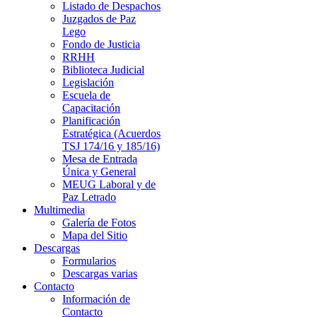
Listado de Despachos
Juzgados de Paz
Lego
Fondo de Justicia
RRHH
Biblioteca Judicial
Legislación
Escuela de
Capacitación
Planificación
Estratégica (Acuerdos
TSJ 174/16 y 185/16)
Mesa de Entrada
Única y General
MEUG Laboral y de
Paz Letrado
Multimedia
Galería de Fotos
Mapa del Sitio
Descargas
Formularios
Descargas varias
Contacto
Información de
Contacto