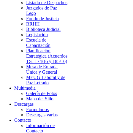
Listado de Despachos
Juzgados de Paz
Lego
Fondo de Justicia
RRHH
Biblioteca Judicial
Legislación
Escuela de
Capacitación
Planificación
Estratégica (Acuerdos
TSJ 174/16 y 185/16)
Mesa de Entrada
Única y General
MEUG Laboral y de
Paz Letrado
Multimedia
Galería de Fotos
Mapa del Sitio
Descargas
Formularios
Descargas varias
Contacto
Información de
Contacto