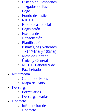
Listado de Despachos
Juzgados de Paz
Lego
Fondo de Justicia
RRHH
Biblioteca Judicial
Legislación
Escuela de
Capacitación
Planificación
Estratégica (Acuerdos
TSJ 174/16 y 185/16)
Mesa de Entrada
Única y General
MEUG Laboral y de
Paz Letrado
Multimedia
Galería de Fotos
Mapa del Sitio
Descargas
Formularios
Descargas varias
Contacto
Información de
Contacto