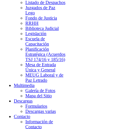
Listado de Despachos
Juzgados de Paz
Lego
Fondo de Justicia
RRHH
Biblioteca Judicial
Legislación
Escuela de
Capacitación
Planificación
Estratégica (Acuerdos
TSJ 174/16 y 185/16)
Mesa de Entrada
Única y General
MEUG Laboral y de
Paz Letrado
Multimedia
Galería de Fotos
Mapa del Sitio
Descargas
Formularios
Descargas varias
Contacto
Información de
Contacto