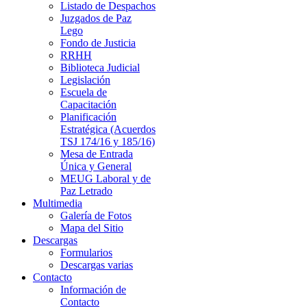
Listado de Despachos
Juzgados de Paz
Lego
Fondo de Justicia
RRHH
Biblioteca Judicial
Legislación
Escuela de
Capacitación
Planificación
Estratégica (Acuerdos
TSJ 174/16 y 185/16)
Mesa de Entrada
Única y General
MEUG Laboral y de
Paz Letrado
Multimedia
Galería de Fotos
Mapa del Sitio
Descargas
Formularios
Descargas varias
Contacto
Información de
Contacto