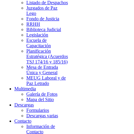
Listado de Despachos
Juzgados de Paz
Lego
Fondo de Justicia
RRHH
Biblioteca Judicial
Legislación
Escuela de
Capacitación
Planificación
Estratégica (Acuerdos
TSJ 174/16 y 185/16)
Mesa de Entrada
Única y General
MEUG Laboral y de
Paz Letrado
Multimedia
Galería de Fotos
Mapa del Sitio
Descargas
Formularios
Descargas varias
Contacto
Información de
Contacto