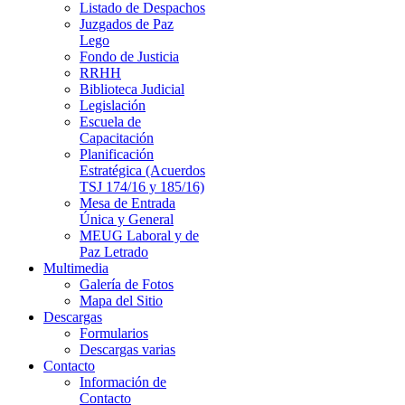
Listado de Despachos
Juzgados de Paz
Lego
Fondo de Justicia
RRHH
Biblioteca Judicial
Legislación
Escuela de
Capacitación
Planificación
Estratégica (Acuerdos
TSJ 174/16 y 185/16)
Mesa de Entrada
Única y General
MEUG Laboral y de
Paz Letrado
Multimedia
Galería de Fotos
Mapa del Sitio
Descargas
Formularios
Descargas varias
Contacto
Información de
Contacto