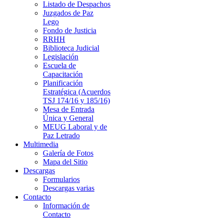
Listado de Despachos
Juzgados de Paz
Lego
Fondo de Justicia
RRHH
Biblioteca Judicial
Legislación
Escuela de
Capacitación
Planificación
Estratégica (Acuerdos
TSJ 174/16 y 185/16)
Mesa de Entrada
Única y General
MEUG Laboral y de
Paz Letrado
Multimedia
Galería de Fotos
Mapa del Sitio
Descargas
Formularios
Descargas varias
Contacto
Información de
Contacto