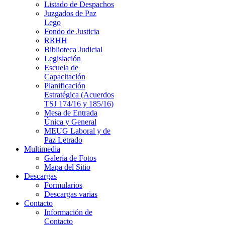
Listado de Despachos
Juzgados de Paz
Lego
Fondo de Justicia
RRHH
Biblioteca Judicial
Legislación
Escuela de
Capacitación
Planificación
Estratégica (Acuerdos
TSJ 174/16 y 185/16)
Mesa de Entrada
Única y General
MEUG Laboral y de
Paz Letrado
Multimedia
Galería de Fotos
Mapa del Sitio
Descargas
Formularios
Descargas varias
Contacto
Información de
Contacto