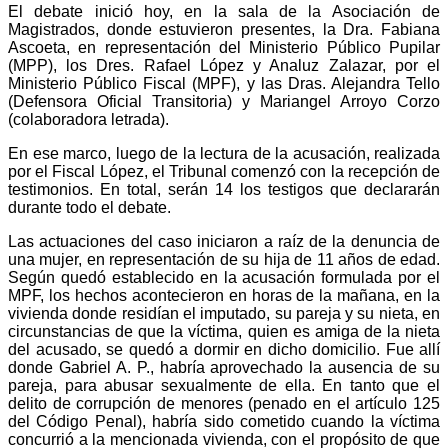
El debate inició hoy, en la sala de la Asociación de
Magistrados, donde estuvieron presentes, la Dra. Fabiana
Ascoeta, en representación del Ministerio Público Pupilar
(MPP), los Dres. Rafael López y Analuz Zalazar, por el
Ministerio Público Fiscal (MPF), y las Dras. Alejandra Tello
(Defensora Oficial Transitoria) y Mariangel Arroyo Corzo
(colaboradora letrada).
En ese marco, luego de la lectura de la acusación, realizada
por el Fiscal López, el Tribunal comenzó con la recepción de
testimonios. En total, serán 14 los testigos que declararán
durante todo el debate.
Las actuaciones del caso iniciaron a raíz de la denuncia de
una mujer, en representación de su hija de 11 años de edad.
Según quedó establecido en la acusación formulada por el
MPF, los hechos acontecieron en horas de la mañana, en la
vivienda donde residían el imputado, su pareja y su nieta, en
circunstancias de que la víctima, quien es amiga de la nieta
del acusado, se quedó a dormir en dicho domicilio. Fue allí
donde Gabriel A. P., habría aprovechado la ausencia de su
pareja, para abusar sexualmente de ella. En tanto que el
delito de corrupción de menores (penado en el artículo 125
del Código Penal), habría sido cometido cuando la víctima
concurrió a la mencionada vivienda, con el propósito de que