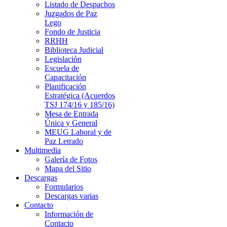
Listado de Despachos
Juzgados de Paz
Lego
Fondo de Justicia
RRHH
Biblioteca Judicial
Legislación
Escuela de
Capacitación
Planificación
Estratégica (Acuerdos
TSJ 174/16 y 185/16)
Mesa de Entrada
Única y General
MEUG Laboral y de
Paz Letrado
Multimedia
Galería de Fotos
Mapa del Sitio
Descargas
Formularios
Descargas varias
Contacto
Información de
Contacto