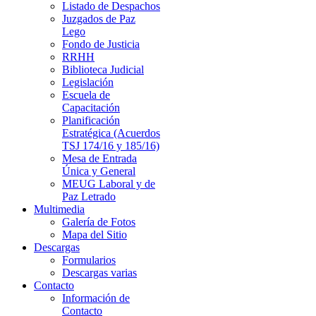
Listado de Despachos
Juzgados de Paz
Lego
Fondo de Justicia
RRHH
Biblioteca Judicial
Legislación
Escuela de
Capacitación
Planificación
Estratégica (Acuerdos
TSJ 174/16 y 185/16)
Mesa de Entrada
Única y General
MEUG Laboral y de
Paz Letrado
Multimedia
Galería de Fotos
Mapa del Sitio
Descargas
Formularios
Descargas varias
Contacto
Información de
Contacto