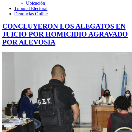
Ubicación
Tribunal Electoral
Denuncias Online
CONCLUYERON LOS ALEGATOS EN
JUICIO POR HOMICIDIO AGRAVADO
POR ALEVOSÍA