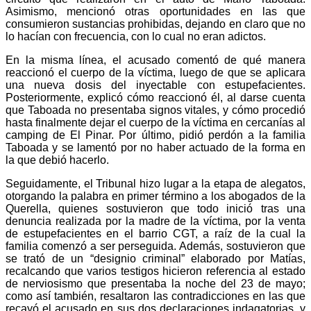
Asimismo, mencionó otras oportunidades en las que
consumieron sustancias prohibidas, dejando en claro que no
lo hacían con frecuencia, con lo cual no eran adictos.
En la misma línea, el acusado comentó de qué manera
reaccionó el cuerpo de la víctima, luego de que se aplicara
una nueva dosis del inyectable con estupefacientes.
Posteriormente, explicó cómo reaccionó él, al darse cuenta
que Taboada no presentaba signos vitales, y cómo procedió
hasta finalmente dejar el cuerpo de la víctima en cercanías al
camping de El Pinar. Por último, pidió perdón a la familia
Taboada y se lamentó por no haber actuado de la forma en
la que debió hacerlo.
Seguidamente, el Tribunal hizo lugar a la etapa de alegatos,
otorgando la palabra en primer término a los abogados de la
Querella, quienes sostuvieron que todo inició tras una
denuncia realizada por la madre de la víctima, por la venta
de estupefacientes en el barrio CGT, a raíz de la cual la
familia comenzó a ser perseguida. Además, sostuvieron que
se trató de un “designio criminal” elaborado por Matías,
recalcando que varios testigos hicieron referencia al estado
de nerviosismo que presentaba la noche del 23 de mayo;
como así también, resaltaron las contradicciones en las que
recayó el acusado en sus dos declaraciones indagatorias, y