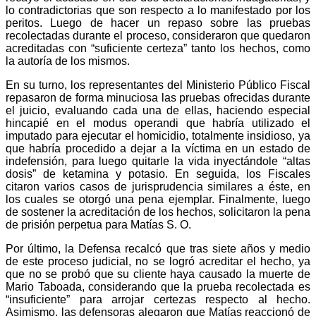
lo contradictorias que son respecto a lo manifestado por los
peritos. Luego de hacer un repaso sobre las pruebas
recolectadas durante el proceso, consideraron que quedaron
acreditadas con “suficiente certeza” tanto los hechos, como
la autoría de los mismos.
En su turno, los representantes del Ministerio Público Fiscal
repasaron de forma minuciosa las pruebas ofrecidas durante
el juicio, evaluando cada una de ellas, haciendo especial
hincapié en el modus operandi que habría utilizado el
imputado para ejecutar el homicidio, totalmente insidioso, ya
que habría procedido a dejar a la víctima en un estado de
indefensión, para luego quitarle la vida inyectándole “altas
dosis” de ketamina y potasio. En seguida, los Fiscales
citaron varios casos de jurisprudencia similares a éste, en
los cuales se otorgó una pena ejemplar. Finalmente, luego
de sostener la acreditación de los hechos, solicitaron la pena
de prisión perpetua para Matías S. O.
Por último, la Defensa recalcó que tras siete años y medio
de este proceso judicial, no se logró acreditar el hecho, ya
que no se probó que su cliente haya causado la muerte de
Mario Taboada, considerando que la prueba recolectada es
“insuficiente” para arrojar certezas respecto al hecho.
Asimismo, las defensoras alegaron que Matías reaccionó de