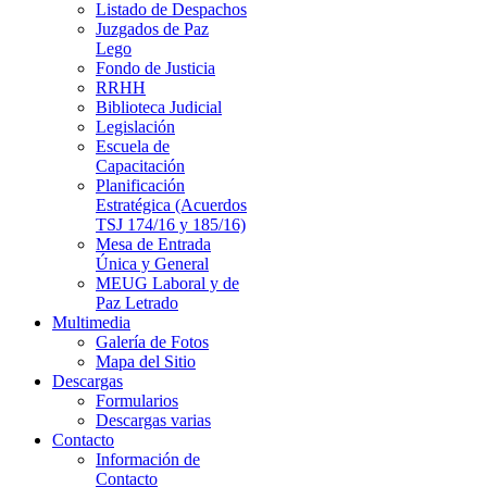
Listado de Despachos
Juzgados de Paz
Lego
Fondo de Justicia
RRHH
Biblioteca Judicial
Legislación
Escuela de
Capacitación
Planificación
Estratégica (Acuerdos
TSJ 174/16 y 185/16)
Mesa de Entrada
Única y General
MEUG Laboral y de
Paz Letrado
Multimedia
Galería de Fotos
Mapa del Sitio
Descargas
Formularios
Descargas varias
Contacto
Información de
Contacto