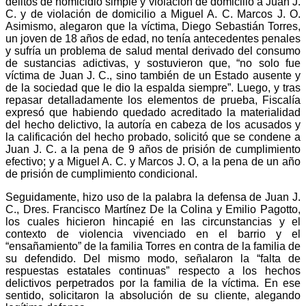
delitos de homicidio simple y violación de domicilio a Juan J.
C. y de violación de domicilio a Miguel A. C. Marcos J. O.
Asimismo, alegaron que la víctima, Diego Sebastián Torres,
un joven de 18 años de edad, no tenía antecedentes penales
y sufría un problema de salud mental derivado del consumo
de sustancias adictivas, y sostuvieron que, “no solo fue
víctima de Juan J. C., sino también de un Estado ausente y
de la sociedad que le dio la espalda siempre”. Luego, y tras
repasar detalladamente los elementos de prueba, Fiscalía
expresó que habiendo quedado acreditado la materialidad
del hecho delictivo, la autoría en cabeza de los acusados y
la calificación del hecho probado, solicitó que se condene a
Juan J. C. a la pena de 9 años de prisión de cumplimiento
efectivo; y a Miguel A. C. y Marcos J. O, a la pena de un año
de prisión de cumplimiento condicional.
Seguidamente, hizo uso de la palabra la defensa de Juan J.
C., Dres. Francisco Martínez De la Colina y Emilio Pagotto,
los cuales hicieron hincapié en las circunstancias y el
contexto de violencia vivenciado en el barrio y el
“ensañamiento” de la familia Torres en contra de la familia de
su defendido. Del mismo modo, señalaron la “falta de
respuestas estatales continuas” respecto a los hechos
delictivos perpetrados por la familia de la víctima. En ese
sentido, solicitaron la absolución de su cliente, alegando