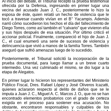
Al inicio del debate, el Tribunal receptó la prueba testimonial
ofrecida por la Defensa, ingresando en primer lugar una
vecina del acusado Juan J. C., posteriormente lo hizo la
esposa de éste, quien relató un hecho de violencia que le
tocó a travesar cuando vivían en el B° Yacampis. Además
narró cómo sucedieron los hechos el día del fallecimiento de
Diego Torres, como así también el “calvario” que vivieron ella
y sus hijos después de esa situación. Por último criticó el
accionar policial. Finalmente, compareció el hijo de Juan J.
C., el cual enumeró una serie de sucesos de violencia y
delincuencia que vivió a manos de la familia Torres. También
aseguró que sufrió amenazas luego de lo sucedido.
Posteriormente, el Tribunal solicitó la incorporación de la
prueba documental, para luego llamar a un breve cuarto
intermedio. Una vez culminado el mismo, se dio lugar a la
etapa de Alegatos.
En primer lugar lo hicieron los representantes del Ministerio
Público Fiscal, Dres. Rafael López y José Oliveros Icazatti,
quienes aclararon respecto al delito de daños que se le
imputa a Juan J. C., Miguel A. C. Marcos J. O., que no se han
encontrado elementos probatorios con el grado de certeza
exigida en el proceso para sostener esa acusación. No
obstante, encontraron responsables y culpables de los