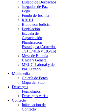
Listado de Despachos
Juzgados de Paz
Lego
Fondo de Justicia
RRHH
Biblioteca Judicial
Legislación
Escuela de
Capacitación
Planificación
Estratégica (Acuerdos
TSJ 174/16 y 185/16)
Mesa de Entrada
Única y General
MEUG Laboral y de
Paz Letrado
Multimedia
Galería de Fotos
Mapa del Sitio
Descargas
Formularios
Descargas varias
Contacto
Información de
Contacto