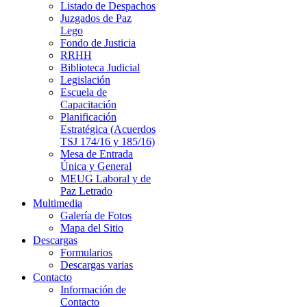
Listado de Despachos
Juzgados de Paz
Lego
Fondo de Justicia
RRHH
Biblioteca Judicial
Legislación
Escuela de
Capacitación
Planificación
Estratégica (Acuerdos
TSJ 174/16 y 185/16)
Mesa de Entrada
Única y General
MEUG Laboral y de
Paz Letrado
Multimedia
Galería de Fotos
Mapa del Sitio
Descargas
Formularios
Descargas varias
Contacto
Información de
Contacto