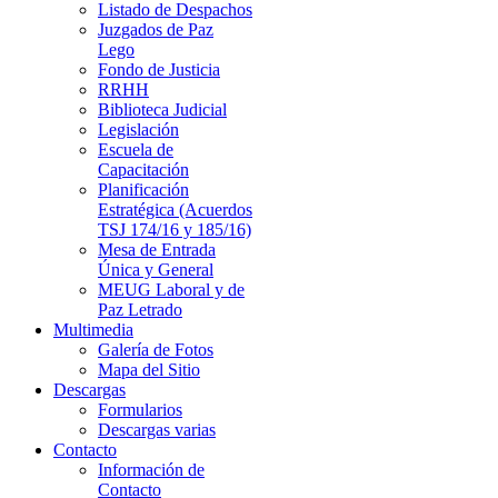
Listado de Despachos
Juzgados de Paz
Lego
Fondo de Justicia
RRHH
Biblioteca Judicial
Legislación
Escuela de
Capacitación
Planificación
Estratégica (Acuerdos
TSJ 174/16 y 185/16)
Mesa de Entrada
Única y General
MEUG Laboral y de
Paz Letrado
Multimedia
Galería de Fotos
Mapa del Sitio
Descargas
Formularios
Descargas varias
Contacto
Información de
Contacto