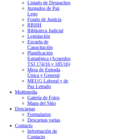
Listado de Despachos
Juzgados de Paz
Lego
Fondo de Justicia
RRHH
Biblioteca Judicial
Legislación
Escuela de
Capacitación
Planificación
Estratégica (Acuerdos
TSJ 174/16 y 185/16)
Mesa de Entrada
Única y General
MEUG Laboral y de
Paz Letrado
Multimedia
Galería de Fotos
Mapa del Sitio
Descargas
Formularios
Descargas varias
Contacto
Información de
Contacto