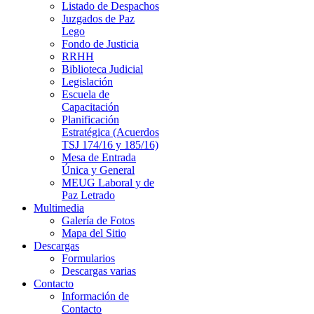
Listado de Despachos
Juzgados de Paz
Lego
Fondo de Justicia
RRHH
Biblioteca Judicial
Legislación
Escuela de
Capacitación
Planificación
Estratégica (Acuerdos
TSJ 174/16 y 185/16)
Mesa de Entrada
Única y General
MEUG Laboral y de
Paz Letrado
Multimedia
Galería de Fotos
Mapa del Sitio
Descargas
Formularios
Descargas varias
Contacto
Información de
Contacto