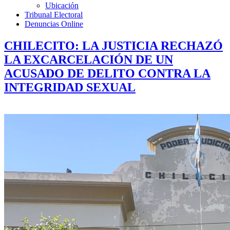
Ubicación
Tribunal Electoral
Denuncias Online
CHILECITO: LA JUSTICIA RECHAZÓ
LA EXCARCELACIÓN DE UN
ACUSADO DE DELITO CONTRA LA
INTEGRIDAD SEXUAL