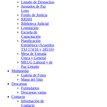
Listado de Despachos
Juzgados de Paz
Lego
Fondo de Justicia
RRHH
Biblioteca Judicial
Legislación
Escuela de
Capacitación
Planificación
Estratégica (Acuerdos
TSJ 174/16 y 185/16)
Mesa de Entrada
Única y General
MEUG Laboral y de
Paz Letrado
Multimedia
Galería de Fotos
Mapa del Sitio
Descargas
Formularios
Descargas varias
Contacto
Información de
Contacto