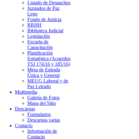
Listado de Despachos
Juzgados de Paz
Lego
Fondo de Justicia
RRHH
Biblioteca Judicial
Legislación
Escuela de
Capacitación
Planificación
Estratégica (Acuerdos
TSJ 174/16 y 185/16)
Mesa de Entrada
Única y General
MEUG Laboral y de
Paz Letrado
Multimedia
Galería de Fotos
Mapa del Sitio
Descargas
Formularios
Descargas varias
Contacto
Información de
Contacto