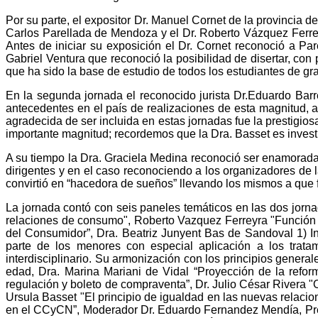
Por su parte, el expositor Dr. Manuel Cornet de la provincia 
Carlos Parellada de Mendoza y el Dr. Roberto Vázquez Ferreyr
Antes de iniciar su exposición el Dr. Cornet reconoció a P
Gabriel Ventura que reconoció la posibilidad de disertar, con
que ha sido la base de estudio de todos los estudiantes de gra
En la segunda jornada el reconocido jurista Dr.Eduardo Barre
antecedentes en el país de realizaciones de esta magnitud, a
agradecida de ser incluida en estas jornadas fue la prestigio
importante magnitud; recordemos que la Dra. Basset es investi
A su tiempo la Dra. Graciela Medina reconoció ser enamorada 
dirigentes y en el caso reconociendo a los organizadores de 
convirtió en “hacedora de sueños” llevando los mismos a que 
La jornada contó con seis paneles temáticos en las dos jorna
relaciones de consumo", Roberto Vazquez Ferreyra "Función Pr
del Consumidor”, Dra. Beatriz Junyent Bas de Sandoval 1) In
parte de los menores con especial aplicación a los trata
interdisciplinario. Su armonización con los principios gener
edad, Dra. Marina Mariani de Vidal “Proyección de la refor
regulación y boleto de compraventa”, Dr. Julio César Rivera "
Ursula Basset "El principio de igualdad en las nuevas relacio
en el CCyCN”, Moderador Dr. Eduardo Fernandez Mendía, Pres