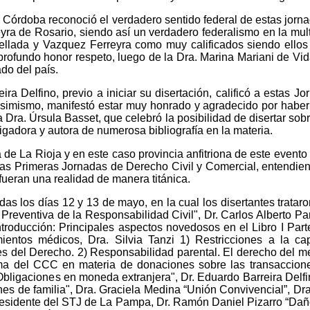
de Córdoba reconoció el verdadero sentido federal de estas jorna
a de Rosario, siendo así un verdadero federalismo en la multi
arellada y Vazquez Ferreyra como muy calificados siendo ellos
 profundo honor respeto, luego de la Dra. Marina Mariani de Vi
do del país.
ira Delfino, previo a iniciar su disertación, calificó a esta
simismo, manifestó estar muy honrado y agradecido por haber s
sa Dra. Úrsula Basset, que celebró la posibilidad de disertar so
gadora y autora de numerosa bibliografía en la materia.
de La Rioja y en este caso provincia anfitriona de este evento
las Primeras Jornadas de Derecho Civil y Comercial, entendiendo
fueran una realidad de manera titánica.
das los días 12 y 13 de mayo, en la cual los disertantes tratar
eventiva de la Responsabilidad Civil", Dr. Carlos Alberto Par
troducción: Principales aspectos novedosos en el Libro I Parte
mientos médicos, Dra. Silvia Tanzi 1) Restricciones a la ca
ales del Derecho. 2) Responsabilidad parental. El derecho del m
ma del CCC en materia de donaciones sobre las transacciones
Obligaciones en moneda extranjera", Dr. Eduardo Barreira Delfi
nes de familia", Dra. Graciela Medina “Unión Convivencial”, Dra.
idente del STJ de La Pampa, Dr. Ramón Daniel Pizarro “Daños