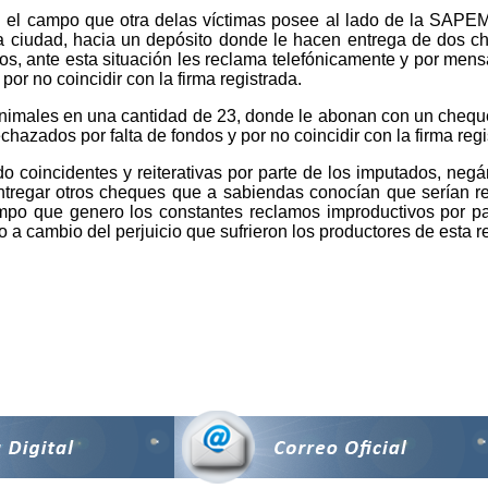
 el campo que otra delas víctimas posee al lado de la SAPEM 
 la ciudad, hacia un depósito donde le hacen entrega de dos 
os, ante esta situación les reclama telefónicamente y por men
or no coincidir con la firma registrada.
nimales en una cantidad de 23, donde le abonan con un chequ
azados por falta de fondos y por no coincidir con la firma regi
o coincidentes y reiterativas por parte de los imputados, neg
tregar otros cheques que a sabiendas conocían que serían rec
po que genero los constantes reclamos improductivos por par
a cambio del perjuicio que sufrieron los productores de esta re