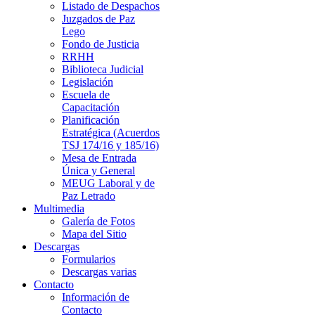
Listado de Despachos
Juzgados de Paz
Lego
Fondo de Justicia
RRHH
Biblioteca Judicial
Legislación
Escuela de
Capacitación
Planificación
Estratégica (Acuerdos
TSJ 174/16 y 185/16)
Mesa de Entrada
Única y General
MEUG Laboral y de
Paz Letrado
Multimedia
Galería de Fotos
Mapa del Sitio
Descargas
Formularios
Descargas varias
Contacto
Información de
Contacto